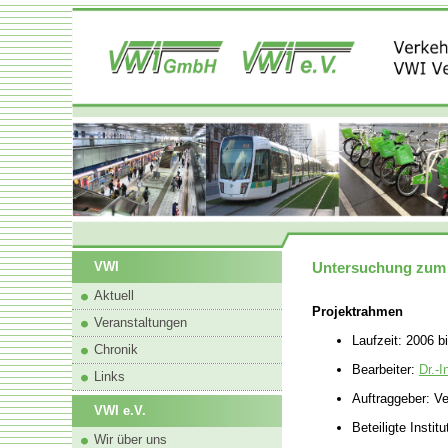
Untersuchung zum L
VWI
Aktuell
Projektrahmen
Veranstaltungen
Laufzeit: 2006 b
Chronik
Bearbeiter:
Dr.-
Links
Auftraggeber: V
VWI e.V.
Beteiligte Inst
Wir über uns