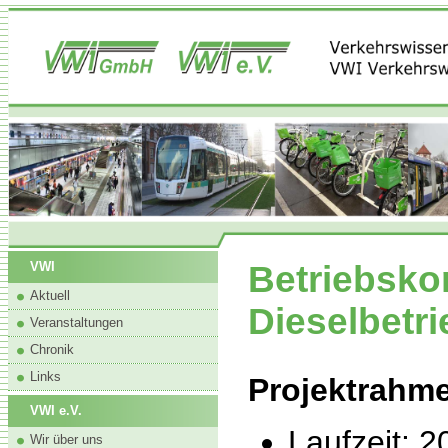
Betriebsko
VWI
Aktuell
Dieselbetr
Veranstaltungen
Chronik
Links
Projektrahm
VWI e.V.
Laufzeit: 2
Wir über uns