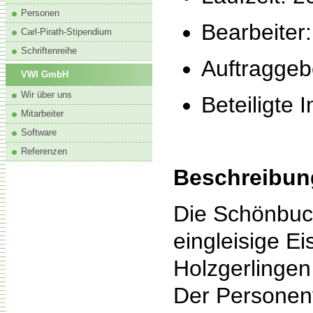
Personen
Bearbeiter
Carl-Pirath-Stipendium
Schriftenreihe
Auftragge
VWI GmbH
Wir über uns
Beteiligte 
Mitarbeiter
Software
Referenzen
Beschreibun
Die Schönbuch
eingleisige E
Holzgerlinge
Der Personen