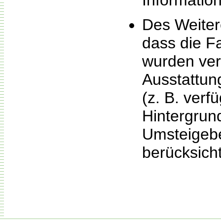
Informatio
Des Weiter
dass die F
wurden ver
Ausstattun
(z. B. ver
Hintergrun
Umsteigeb
berücksich