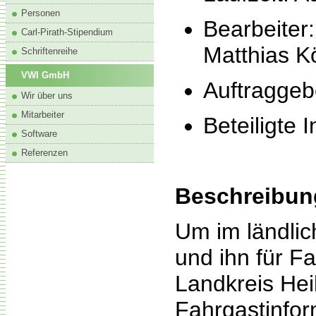
Personen
Bearbeiter
Carl-Pirath-Stipendium
Matthias K
Schriftenreihe
VWI GmbH
Auftraggeb
Wir über uns
Mitarbeiter
Beteiligte 
Software
Referenzen
Beschreibun
Um im ländli
und ihn für Fa
Landkreis Hei
Fahrgastinfor