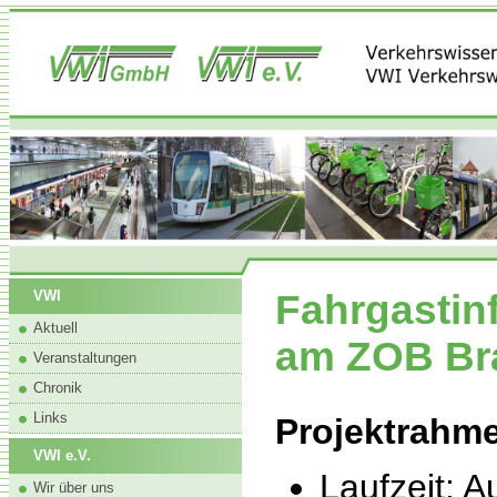
Fahrgastin
VWI
Aktuell
am ZOB Br
Veranstaltungen
Chronik
Links
Projektrahm
VWI e.V.
Laufzeit: 
Wir über uns