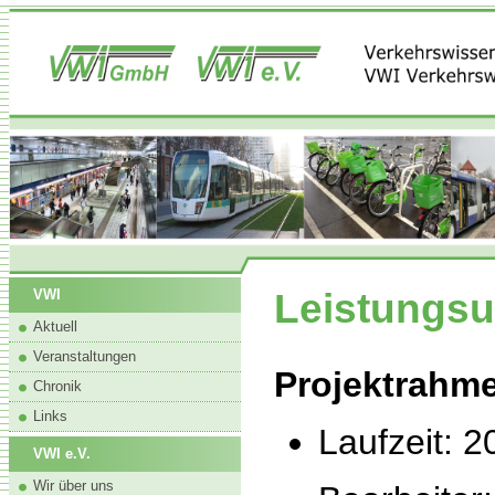
Leistungsu
VWI
Aktuell
Veranstaltungen
Projektrahm
Chronik
Links
Laufzeit: 2
VWI e.V.
Wir über uns