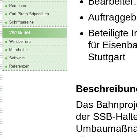
Bearbeiter:
Personen
Carl-Pirath-Stipendium
Auftraggeb
Schriftenreihe
Beteiligte 
VWI GmbH
Wir über uns
für Eisenb
Mitarbeiter
Stuttgart
Software
Referenzen
Beschreibun
Das Bahnproje
der SSB-Halte
Umbaumaßnahme