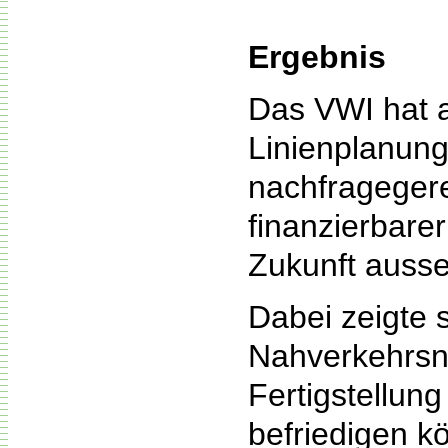
Ergebnis
Das VWI hat a
Linienplanunge
nachfragegere
finanzierbare
Zukunft auss
Dabei zeigte 
Nahverkehrsn
Fertigstellun
befriedigen k