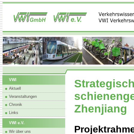
Strategisc
VWI
Aktuell
schieneng
Veranstaltungen
Chronik
Zhenjiang
Links
VWI e.V.
Projektrahm
Wir über uns