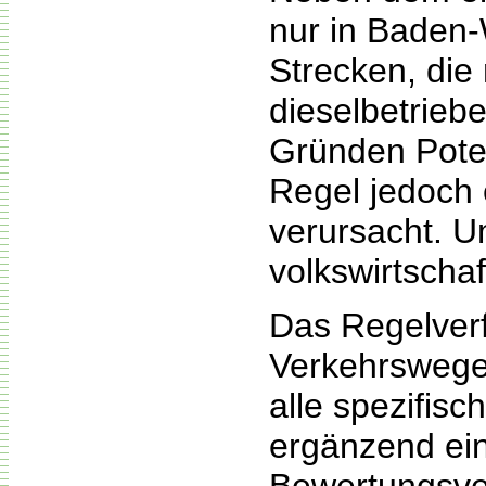
nur in Baden-
Strecken, die
dieselbetrieb
Gründen Potenz
Regel jedoch 
verursacht. Um
volkswirtschaf
Das Regelverf
Verkehrswegei
alle spezifisc
ergänzend ei