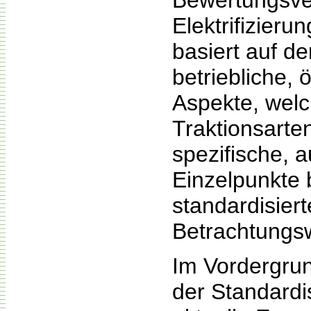
Bewertungsve
Elektrifizieru
basiert auf d
betriebliche, 
Aspekte, welc
Traktionsarte
spezifische,
Einzelpunkte 
standardisier
Betrachtungsw
Im Vordergru
der Standardi