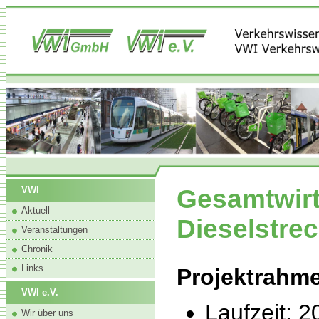
Gesamtwirt
VWI
Aktuell
Dieselstre
Veranstaltungen
Chronik
Links
Projektrahm
VWI e.V.
Laufzeit: 2
Wir über uns