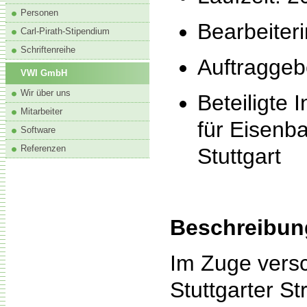
Personen
Bearbeiteri
Carl-Pirath-Stipendium
Schriftenreihe
Auftraggeb
VWI GmbH
Wir über uns
Beteiligte 
Mitarbeiter
für Eisenb
Software
Referenzen
Stuttgart
Beschreibun
Im Zuge vers
Stuttgarter S