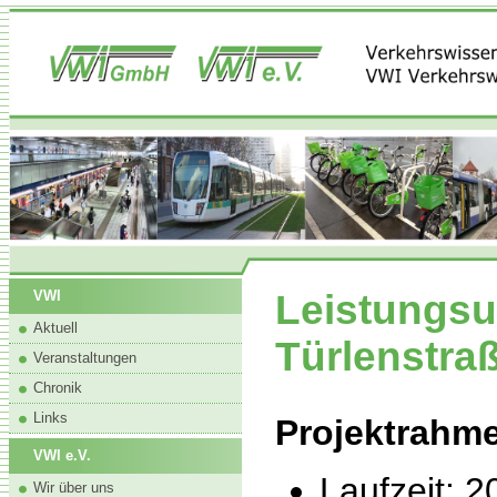
Leistungsu
VWI
Aktuell
Türlenstra
Veranstaltungen
Chronik
Links
Projektrahm
VWI e.V.
Laufzeit: 2
Wir über uns