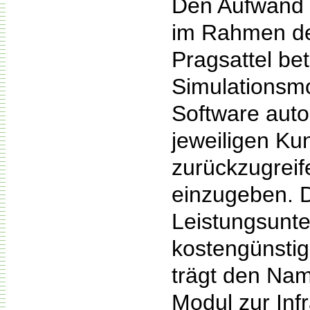
Den Aufwand f
im Rahmen de
Pragsattel bet
Simulationsmo
Software auto
jeweiligen Ku
zurückzugreif
einzugeben. D
Leistungsunte
kostengünstig
trägt den Na
Modul zur Inf