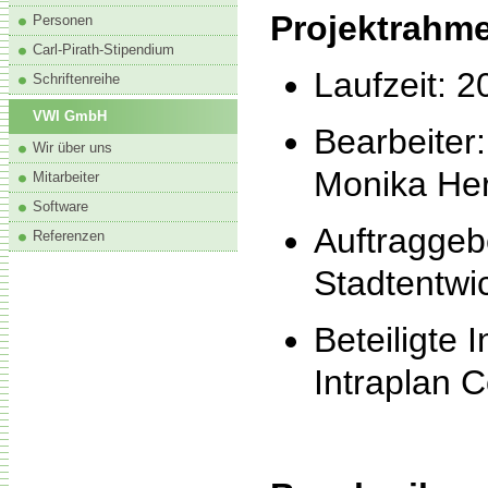
Projektrahm
Personen
Carl-Pirath-Stipendium
Laufzeit: 2
Schriftenreihe
VWI GmbH
Bearbeiter
Wir über uns
Monika Hert
Mitarbeiter
Software
Auftraggeb
Referenzen
Stadtentw
Beteiligte 
Intraplan