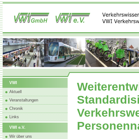
Weiterentw
VWI
Aktuell
Standardis
Veranstaltungen
Chronik
Verkehrswe
Links
Personenn
VWI e.V.
Wir über uns