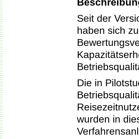
Beschreibun
Seit der Vers
haben sich z
Bewertungsver
Kapazitätser
Betriebsquali
Die in Pilotst
Betriebsquali
Reisezeitnutz
wurden in die
Verfahrensanl