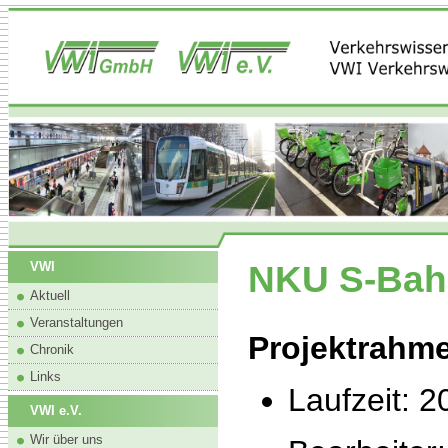
NKU S-Bah
VWI
Aktuell
Veranstaltungen
Projektrahm
Chronik
Links
Laufzeit: 
VWI e.V.
Wir über uns