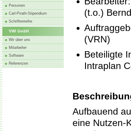
Bearbeiter
Personen
(t.o.) Bern
Carl-Pirath-Stipendium
Schriftenreihe
Auftragge
VWI GmbH
(VRN)
Wir über uns
Mitarbeiter
Beteiligte 
Software
Intraplan
Referenzen
Beschreibun
Aufbauend au
eine Nutzen-K